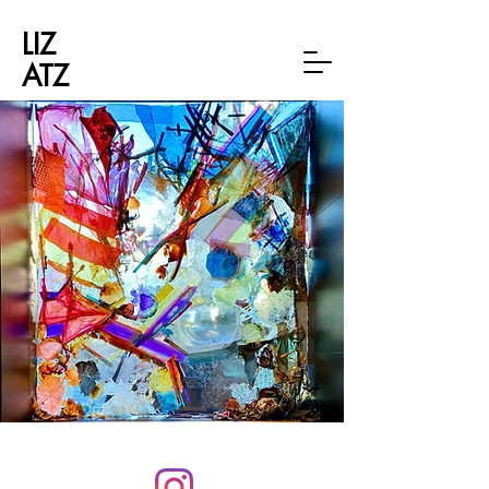
LIZ
ATZ